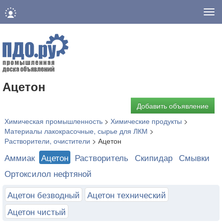
Нав
Ацетон
Добавить объявление
Химическая промышленность
>
Химические продукты
>
Материалы лакокрасочные, сырье для ЛКМ
>
Растворители, очистители
>
Ацетон
Аммиак
Ацетон
Растворитель
Скипидар
Смывки
Ортоксилол нефтяной
Ацетон безводный
Ацетон технический
Ацетон чистый