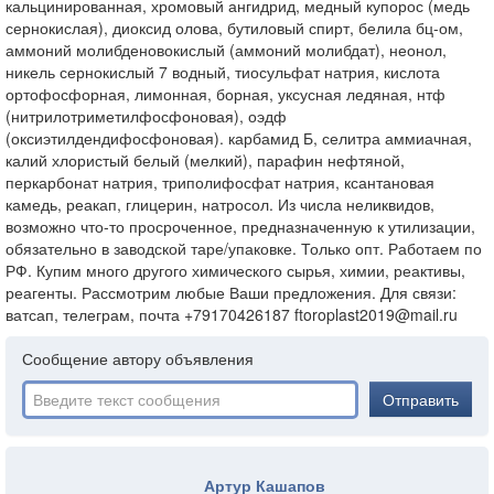
кальцинированная, хромовый ангидрид, медный купорос (медь
сернокислая), диоксид олова, бутиловый спирт, белила бц-ом,
аммоний молибденовокислый (аммоний молибдат), неонол,
никель сернокислый 7 водный, тиосульфат натрия, кислота
ортофосфорная, лимонная, борная, уксусная ледяная, нтф
(нитрилотриметилфосфоновая), оэдф
(оксиэтилдендифосфоновая). карбамид Б, селитра аммиачная,
калий хлористый белый (мелкий), парафин нефтяной,
перкарбонат натрия, триполифосфат натрия, ксантановая
камедь, реакап, глицерин, натросол. Из числа неликвидов,
возможно что-то просроченное, предназначенную к утилизации,
обязательно в заводской таре/упаковке. Только опт. Работаем по
РФ. Купим много другого химического сырья, химии, реактивы,
реагенты. Рассмотрим любые Ваши предложения. Для связи:
ватсап, телеграм, почта +79170426187 ftoroplast2019@mail.ru
Сообщение автору объявления
Отправить
Артур Кашапов