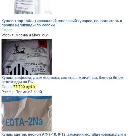
Куплю хлор таблетированный, железный купорос, пеногаситель и
прочие неликвиды по России
Спрос
Россия, Москва и Моск. обл.
Купим азофоска, диаммофоска, селитра аммиачная, белила бц-ом
неликвиды по РФ
Спрос
77 700 руб./т.
Россия, Пермский Край
Купим ацетон, неонол АФ 9-10, 9-12, аммоний молибденовокислый и