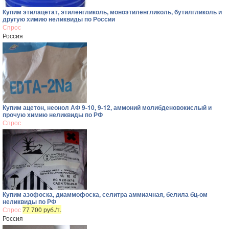
Купим этилацетат, этиленгликоль, моноэтиленгликоль, бутилгликоль и
другую химию неликвиды по России
Спрос
Россия
Купим ацетон, неонол АФ 9-10, 9-12, аммоний молибденовокислый и
прочую химию неликвиды по РФ
Спрос
Купим азофоска, диаммофоска, селитра аммиачная, белила бц-ом
неликвиды по РФ
Спрос
77 700 руб./т.
Россия