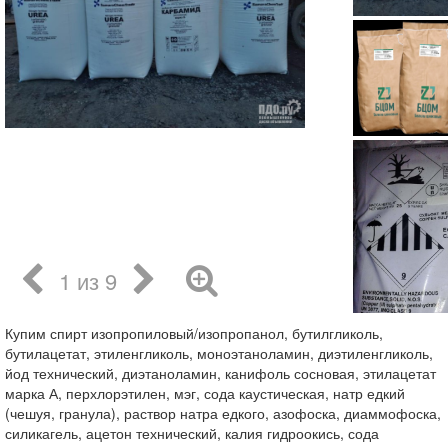
1 из 9
Купим спирт изопропиловый/изопропанол, бутилгликоль,
бутилацетат, этиленгликоль, моноэтаноламин, диэтиленгликоль,
йод технический, диэтаноламин, канифоль сосновая, этилацетат
марка А, перхлорэтилен, мэг, сода каустическая, натр едкий
(чешуя, гранула), раствор натра едкого, азофоска, диаммофоска,
силикагель, ацетон технический, калия гидроокись, сода