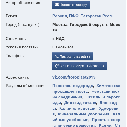
Автор объявления:
Написать автору
Регион:
Россия
,
ПФО
,
Татарстан Респ.
Город (нас. пункт):
Москва, Городской округ, г. Моск
ва
Стоимость:
с НДС,
Условия поставки:
Самовывоз
Телефон:
Показать телефон
Заявка на обратный звонок
Адрес сайта:
vk.com/ftoroplast2019
Разделы объявления:
Перекись водорода
,
Химическая
промышленность
,
Неорганическ
ие соединения
,
Оксиды и перокс
иды
,
Диоксид титана
,
Диоксид
ы
,
Калий хлористый
,
Удобрени
я
,
Минеральные удобрения
,
Кал
ийные удобрения
,
Простые неор
ганические вещества
,
Калий
,
Сп