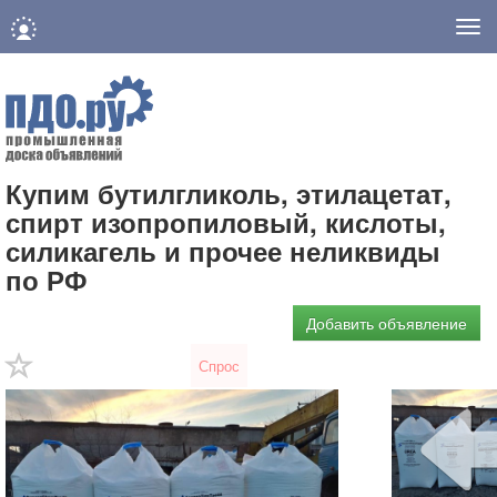
Нав
Купим бутилгликоль, этилацетат,
спирт изопропиловый, кислоты,
силикагель и прочее неликвиды
по РФ
Добавить объявление
Спрос