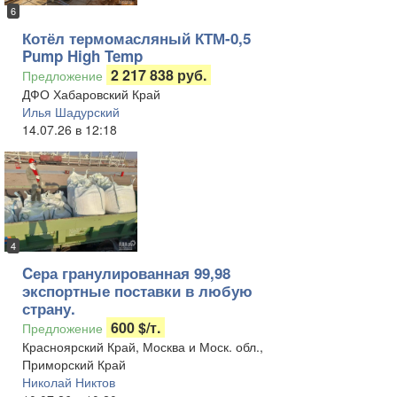
6
Котёл термомасляный КТМ-0,5
Pump High Temp
2 217 838 руб.
Предложение
ДФО Хабаровский Край
Илья Шадурский
14.07.26 в 12:18
4
Cера гранулированная 99,98
экспортные поставки в любую
страну.
600 $/т.
Предложение
Красноярский Край, Москва и Моск. обл.,
Приморский Край
Николай Никтов