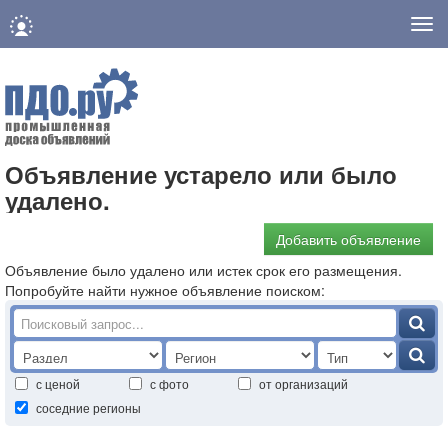
Нав
Объявление устарело или было
удалено.
Добавить объявление
Объявление было удалено или истек срок его размещения.
Попробуйте найти нужное объявление поиском:
с ценой
с фото
от организаций
соседние регионы