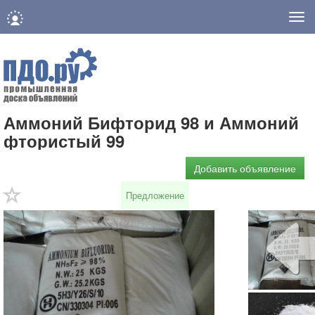
Нав
Аммоний Бифторид 98 и Аммоний
фтористый 99
Добавить объявление
Предложение