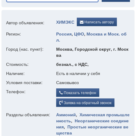
ХИМЭКС
Написать автору
Автор объявления:
Регион:
Россия
,
ЦФО
,
Москва и Моск. об
л.
Город (нас. пункт):
Москва, Городской округ, г. Моск
ва
Стоимость:
безнал., с НДС,
Наличие:
Есть в наличии у себя
Условия поставки:
Самовывоз
Телефон:
Показать телефон
Заявка на обратный звонок
Разделы объявления:
Аммоний
,
Химическая промышле
нность
,
Неорганические соедине
ния
,
Простые неорганические ве
щества