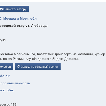
Написать автору
О
,
Москва и Моск. обл.
ородской округ, г. Люберцы
тука
оставка в регионы РФ, Казахстан: транспортные компании, курьер
а, почта России, служба доставки Яндекс.Доставка.
телефон
Заявка на обратный звонок
odo.ru/
 промышленность
ск. обл.
всего: 188