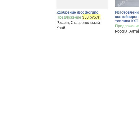
Удобрение фосфогипс
Изготовлени
контейнеров
Предложение
350 руб./т.
топлива КХТ
Россия, Ставропольский
Предложени
Край
Россия, Алта