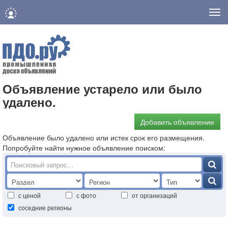
Нав
Объявление устарело или было
удалено.
Добавить объявление
Объявление было удалено или истек срок его размещения.
Попробуйте найти нужное объявление поиском:
с ценой
с фото
от организаций
соседние регионы