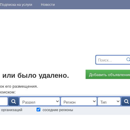
Подписка на услуги
Новости
 или было удалено.
Добавить объявлени
ок его размещения.
поиском:
т организаций
соседние регионы