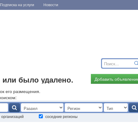
Подписка на услуги
Новости
 или было удалено.
Добавить объявлени
ок его размещения.
поиском:
т организаций
соседние регионы