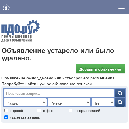
Нав
Объявление устарело или было
удалено.
Добавить объявление
Объявление было удалено или истек срок его размещения.
Попробуйте найти нужное объявление поиском:
с ценой
с фото
от организаций
соседние регионы