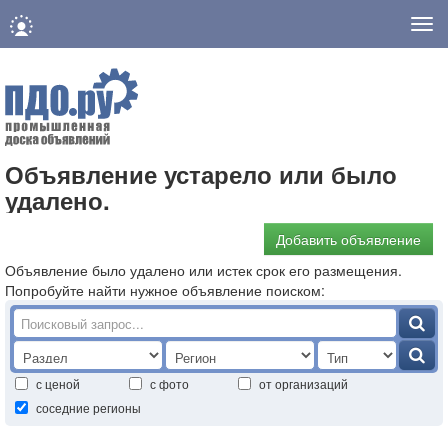
Нав
Объявление устарело или было
удалено.
Добавить объявление
Объявление было удалено или истек срок его размещения.
Попробуйте найти нужное объявление поиском:
с ценой
с фото
от организаций
соседние регионы