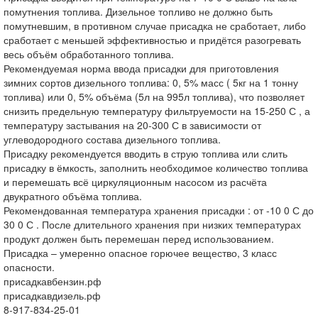
помутнения топлива. Дизельное топливо не должно быть
помутневшим, в противном случае присадка не сработает, либо
сработает с меньшей эффективностью и придётся разогревать
весь объём обработанного топлива.
Рекомендуемая норма ввода присадки для приготовления
зимних сортов дизельного топлива: 0, 5% масс ( 5кг на 1 тонну
топлива) или 0, 5% объёма (5л на 995л топлива), что позволяет
снизить предельную температуру фильтруемости на 15-250 С , а
температуру застывания на 20-300 С в зависимости от
углеводородного состава дизельного топлива.
Присадку рекомендуется вводить в струю топлива или слить
присадку в ёмкость, заполнить необходимое количество топлива
и перемешать всё циркуляционным насосом из расчёта
двукратного объёма топлива.
Рекомендованная температура хранения присадки : от -10 0 С до
30 0 С . После длительного хранения при низких температурах
продукт должен быть перемешан перед использованием.
Присадка – умеренно опасное горючее вещество, 3 класс
опасности.
присадкавбензин.рф
присадкавдизель.рф
8-917-834-25-01