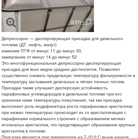
Депрессорно — диспергирующая присадка для дизельного
топлива (ДТ, нефть, мазут)
изменим ПТФ от минус 11 до минус 30,
замерзание от минус 14 до минус 52
Это многофункциональная депрессорно-диспергирующая
присадка для всех видов средних дистиллятов. Позволяет
существенно снижать предельную температуру фильтруемости и
температуру застывания дизельных и лёгких печных топлив.
Присадка также улучшает дисперсную устойчивость
парафиновых углеводородов в дизельном топливе при его
хранении ниже температуры помутнения, так как присадка
выполняет роль модификатора роста парафиновых кристаллов:
при низких температурах происходит их со кристаллизация с
парафинами нормального строения с образованием мелких
игольчатых кристаллов, что предотвращает образование крупных
кристаллов в топливе.
Присадка вводится при температуре на 7-10 0 С выше начала