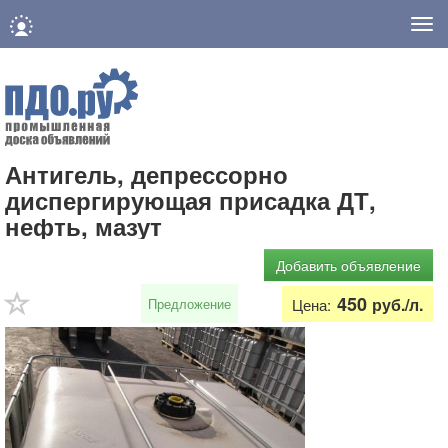
Нав
Антигель, депрессорно
диспергирующая присадка ДТ,
нефть, мазут
Добавить объявление
450
руб./л.
Предложение
Цена: