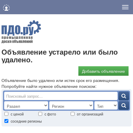
Нав
Объявление устарело или было
удалено.
Добавить объявление
Объявление было удалено или истек срок его размещения.
Попробуйте найти нужное объявление поиском:
с ценой
с фото
от организаций
соседние регионы