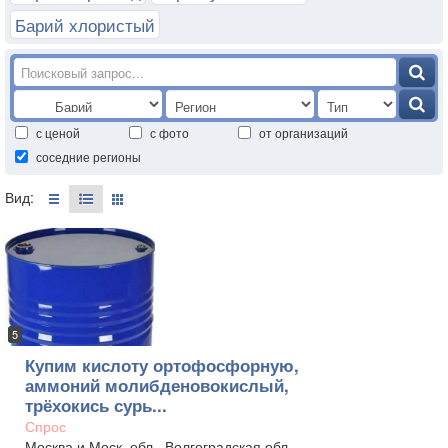
Барий хлористый
с ценой
с фото
от организаций
соседние регионы
Вид:
5
Купим кислоту ортофосфорную,
аммоний молибденовокислый,
трёхокись сурь...
Спрос
Москва и Моск. обл., Волгоградская обл.