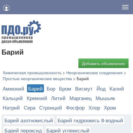
Нав
Барий
Добавить объявление
Химическая промышленность
>
Неорганические соединения
>
Простые неорганические вещества
>
Барий
Аммоний
Барий
Бор
Бром
Висмут
Йод
Калий
Кальций
Кремний
Литий
Марганец
Мышьяк
Натрий
Сера
Стронций
Фосфор
Хлор
Хром
Барий азотнокислый
Барий гидроокись 8-водный
Барий пероксид
Барий углекислый