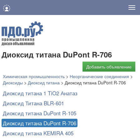
Нав
Диоксид титана DuPont R-706
Добавить объявление
Химическая промышленность
>
Неорганические соединения
>
Диоксиды
>
Диоксид титана
>
Диоксид титана DuPont R-706
Диоксид титана 1 TiO2 Анатаз
Диоксид Титана BLR-601
Диоксид титана DuPont R-105
Диоксид титана DuPont R-706
Диоксид титана KEMIRA 405