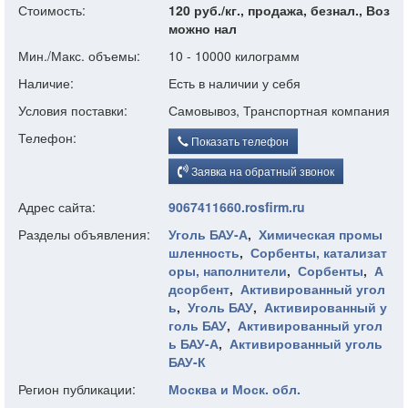
Стоимость:
120 руб./кг., продажа, безнал., Воз
можно нал
Мин./Макс. объемы:
10 - 10000 килограмм
Наличие:
Есть в наличии у себя
Условия поставки:
Самовывоз, Транспортная компания
Телефон:
Показать телефон
Заявка на обратный звонок
Адрес сайта:
9067411660.rosfirm.ru
Разделы объявления:
Уголь БАУ-А
,
Химическая промы
шленность
,
Сорбенты, катализат
оры, наполнители
,
Сорбенты
,
А
дсорбент
,
Активированный угол
ь
,
Уголь БАУ
,
Активированный у
голь БАУ
,
Активированный угол
ь БАУ-А
,
Активированный уголь
БАУ-К
Регион публикации:
Москва и Моск. обл.