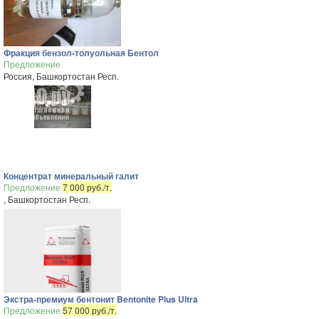
Фракция бензол-толуольная Бентол
Предложение
Россия, Башкортостан Респ.
Концентрат минеральный галит
Предложение
7 000 руб./т.
, Башкортостан Респ.
Экстра-премиум бентонит Bentonite Plus Ultra
Предложение
57 000 руб./т.