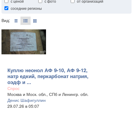
с ценой
с фото
от организаций
соседние регионы
Вид:
Куплю неонол АФ 9-10, АФ 9-12,
натр едкий, перкарбонат натрия,
оэдф и ...
Спрос
Москва и Моск. обл., СПб и Ленингр. обл.
Денис Шафигуллин
29.07.26 в 05:07