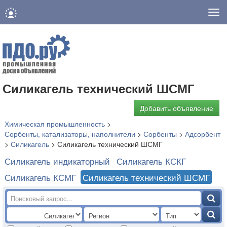
Нав
Силикагель технический ШСМГ
Добавить объявление
Химическая промышленность
>
Сорбенты, катализаторы, наполнители
>
Сорбенты
>
Адсорбент
>
Силикагель
>
Силикагель технический ШСМГ
Силикагель индикаторный
Силикагель КСКГ
Силикагель КСМГ
Силикагель технический ШСМГ