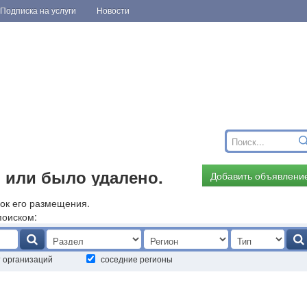
Подписка на услуги
Новости
 или было удалено.
Добавить объявлени
ок его размещения.
поиском:
т организаций
соседние регионы