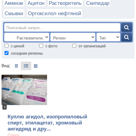
Аммиак
Ацетон
Растворитель
Скипидар
Смывки
Ортоксилол нефтяной
с ценой
с фото
от организаций
соседние регионы
Вид:
3
Куплю агидол, изопропиловый
спирт, этилацетат, хромовый
ангидрид и дру...
Спрос