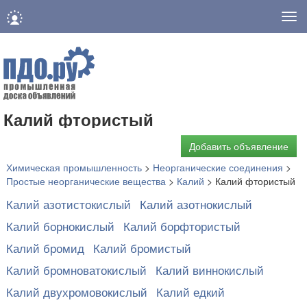
Нав
Калий фтористый
Добавить объявление
Химическая промышленность
>
Неорганические соединения
>
Простые неорганические вещества
>
Калий
>
Калий фтористый
Калий азотистокислый
Калий азотнокислый
Калий борнокислый
Калий борфтористый
Калий бромид
Калий бромистый
Калий бромноватокислый
Калий виннокислый
Калий двухромовокислый
Калий едкий