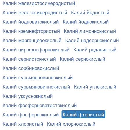
Калий железистосинеродистый
Калий железосинеродистый
Калий йодистый
Калий йодноватокислый
Калий йоднокислый
Калий кремнефтористый
Калий лимоннокислый
Калий марганцевокислый
Калий надсернокислый
Калий пирофосфорнокислый
Калий роданистый
Калий сернистокислый
Калий сернокислый
Калий сорбиновокислый
Калий сурьмянновиннокислый
Калий сурьмяновиннокислый
Калий углекислый
Калий уксуснокислый
Калий фосфорноватистокислый
Калий фосфорнокислый
Калий фтористый
Калий хлористый
Калий хлорнокислый