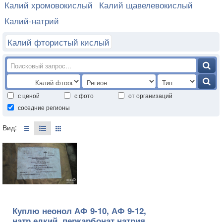
Калий хромовокислый
Калий щавелевокислый
Калий-натрий
Калий фтористый кислый
с ценой
с фото
от организаций
соседние регионы
Вид:
Куплю неонол АФ 9-10, АФ 9-12,
натр едкий, перкарбонат натрия,