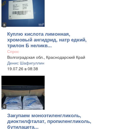
8
Куплю кислота лимонная,
хромовый ангидрид, натр едкий,
трилон Б неликв...
Спрос
Волгоградская обл., Краснодарский Край
Денис Шафигуллин
19.07.26 в 08:38
6
Закупаем моноэтиленгликоль,
диоктилфталат, пропиленгликоль,
бутилацета...