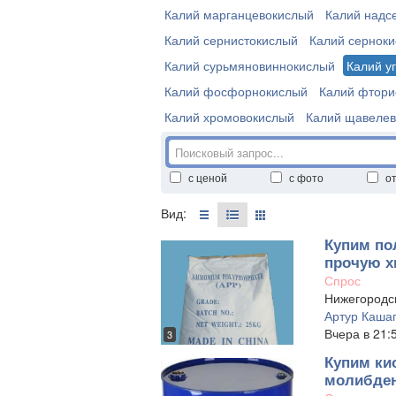
Калий марганцевокислый
Калий надс
Калий сернистокислый
Калий сернок
Калий сурьмяновиннокислый
Калий у
Калий фосфорнокислый
Калий фтори
Калий хромовокислый
Калий щавеле
с ценой
с фото
о
Вид:
Купим по
прочую х
Спрос
Нижегородск
Артур Каша
Вчера в 21:
3
Купим ки
молибден