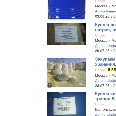
Спрос
Москва и Мо
Артур Каша
03.08.26 в 0
5
Куплю нео
натрия, о
Спрос
Москва и Мо
Денис Шафи
29.07.26 в 0
Закупаем
хранения,
5 55
Спрос
Москва и Мо
Денис Шафи
28.07.26 в 0
7
Куплю ки
трилон Б 
Спрос
Волгоградск
Денис Шафи