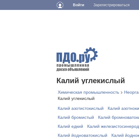
Войти
Зарегистрироваться
Калий углекислый
Химическая промышленность
>
Неорга
Калий углекислый
Калий азотистокислый
Калий азотнок
Калий бромистый
Калий бромноваток
Калий едкий
Калий железистосинеро
Калий йодноватокислый
Калий йодно