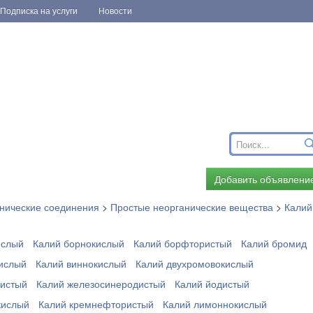
Подписка на услуги
Новости
Добавить объявлени
нические соединения
>
Простые неорганические вещества
>
Калий
ислый
Калий борнокислый
Калий борфтористый
Калий бромид
ислый
Калий виннокислый
Калий двухромовокислый
дистый
Калий железосинеродистый
Калий йодистый
кислый
Калий кремнефтористый
Калий лимоннокислый