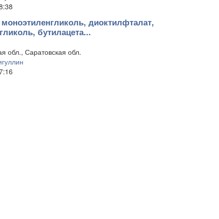
8:38
 моноэтиленгликоль, диоктилфталат,
ликоль, бутилацета...
я обл., Саратовская обл.
гуллин
7:16