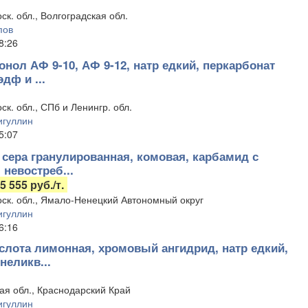
ск. обл., Волгоградская обл.
пов
8:26
нол АФ 9-10, АФ 9-12, натр едкий, перкарбонат
эдф и ...
ск. обл., СПб и Ленингр. обл.
гуллин
5:07
 сера гранулированная, комовая, карбамид с
 невостреб...
5 555 руб./т.
ск. обл., Ямало-Ненецкий Автономный округ
гуллин
6:16
слота лимонная, хромовый ангидрид, натр едкий,
неликв...
ая обл., Краснодарский Край
гуллин