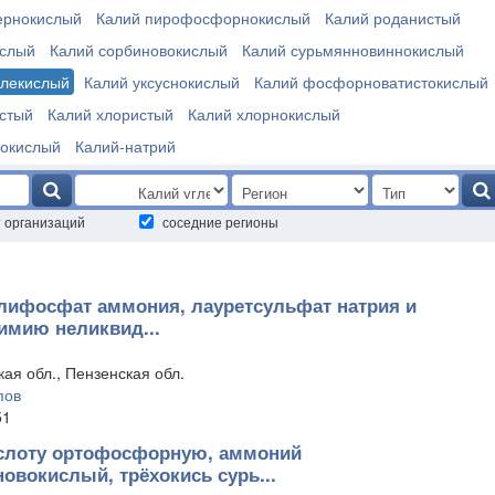
ернокислый
Калий пирофосфорнокислый
Калий роданистый
ислый
Калий сорбиновокислый
Калий сурьмянновиннокислый
глекислый
Калий уксуснокислый
Калий фосфорноватистокислый
стый
Калий хлористый
Калий хлорнокислый
вокислый
Калий-натрий
т организаций
соседние регионы
лифосфат аммония, лауретсульфат натрия и
имию неликвид...
ая обл., Пензенская обл.
пов
51
слоту ортофосфорную, аммоний
овокислый, трёхокись сурь...