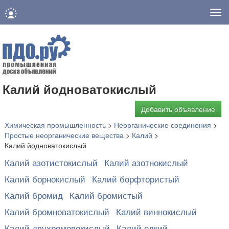
Нав
Калий йодноватокислый
Добавить объявление
Химическая промышленность
>
Неорганические соединения
>
Простые неорганические вещества
>
Калий
>
Калий йодноватокислый
Калий азотистокислый
Калий азотнокислый
Калий борнокислый
Калий борфтористый
Калий бромид
Калий бромистый
Калий бромноватокислый
Калий виннокислый
Калий двухромовокислый
Калий едкий