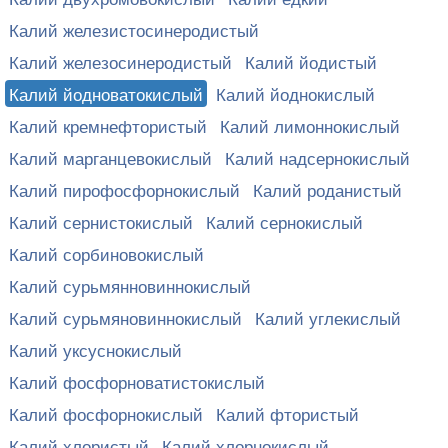
Калий железистосинеродистый
Калий железосинеродистый
Калий йодистый
Калий йодноватокислый
Калий йоднокислый
Калий кремнефтористый
Калий лимоннокислый
Калий марганцевокислый
Калий надсернокислый
Калий пирофосфорнокислый
Калий роданистый
Калий сернистокислый
Калий сернокислый
Калий сорбиновокислый
Калий сурьмянновиннокислый
Калий сурьмяновиннокислый
Калий углекислый
Калий уксуснокислый
Калий фосфорноватистокислый
Калий фосфорнокислый
Калий фтористый
Калий хлористый
Калий хлорнокислый