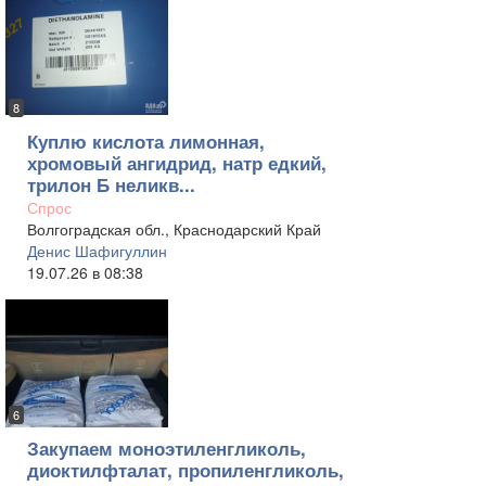
8
Куплю кислота лимонная,
хромовый ангидрид, натр едкий,
трилон Б неликв...
Спрос
Волгоградская обл., Краснодарский Край
Денис Шафигуллин
19.07.26 в 08:38
6
Закупаем моноэтиленгликоль,
диоктилфталат, пропиленгликоль,