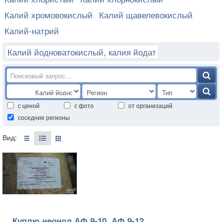
Калий хромовокислый
Калий щавелевокислый
Калий-натрий
Калий йодноватокислый, калия йодат
с ценой
с фото
от организаций
соседние регионы
Вид:
Куплю неонол АФ 9-10, АФ 9-12,