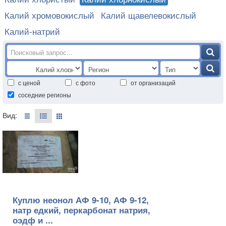
Калий хромовокислый
Калий щавелевокислый
Калий-натрий
с ценой
с фото
от организаций
соседние регионы
Вид:
Куплю неонол АФ 9-10, АФ 9-12,
натр едкий, перкарбонат натрия,
оэдф и ...