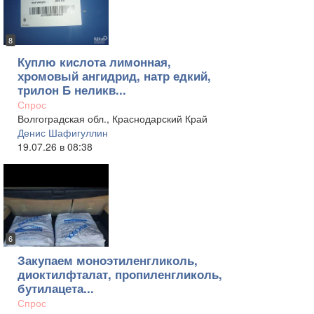
8
Куплю кислота лимонная,
хромовый ангидрид, натр едкий,
трилон Б неликв...
Спрос
Волгоградская обл., Краснодарский Край
Денис Шафигуллин
19.07.26 в 08:38
6
Закупаем моноэтиленгликоль,
диоктилфталат, пропиленгликоль,
бутилацета...
Спрос