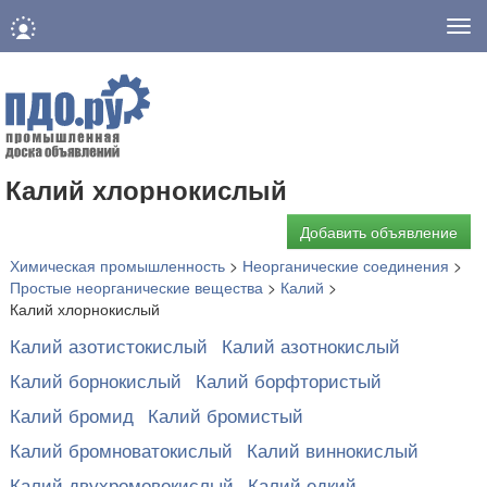
Нав
Калий хлорнокислый
Добавить объявление
Химическая промышленность
>
Неорганические соединения
>
Простые неорганические вещества
>
Калий
>
Калий хлорнокислый
Калий азотистокислый
Калий азотнокислый
Калий борнокислый
Калий борфтористый
Калий бромид
Калий бромистый
Калий бромноватокислый
Калий виннокислый
Калий двухромовокислый
Калий едкий