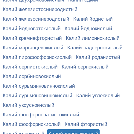
Калий железистосинеродистый
Калий железосинеродистый
Калий йодистый
Калий йодноватокислый
Калий йоднокислый
Калий кремнефтористый
Калий лимоннокислый
Калий марганцевокислый
Калий надсернокислый
Калий пирофосфорнокислый
Калий роданистый
Калий сернистокислый
Калий сернокислый
Калий сорбиновокислый
Калий сурьмянновиннокислый
Калий сурьмяновиннокислый
Калий углекислый
Калий уксуснокислый
Калий фосфорноватистокислый
Калий фосфорнокислый
Калий фтористый
Калий хлористый
Калий хлорнокислый