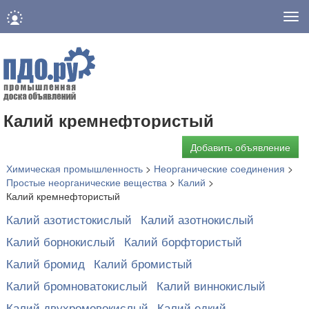
Нав
Калий кремнефтористый
Добавить объявление
Химическая промышленность
>
Неорганические соединения
>
Простые неорганические вещества
>
Калий
>
Калий кремнефтористый
Калий азотистокислый
Калий азотнокислый
Калий борнокислый
Калий борфтористый
Калий бромид
Калий бромистый
Калий бромноватокислый
Калий виннокислый
Калий двухромовокислый
Калий едкий