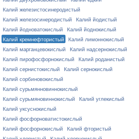
Калий железистосинеродистый
Калий железосинеродистый
Калий йодистый
Калий йодноватокислый
Калий йоднокислый
Калий кремнефтористый
Калий лимоннокислый
Калий марганцевокислый
Калий надсернокислый
Калий пирофосфорнокислый
Калий роданистый
Калий сернистокислый
Калий сернокислый
Калий сорбиновокислый
Калий сурьмянновиннокислый
Калий сурьмяновиннокислый
Калий углекислый
Калий уксуснокислый
Калий фосфорноватистокислый
Калий фосфорнокислый
Калий фтористый
Калий хлористый
Калий хлорнокислый