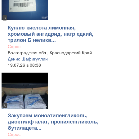
8
Куплю кислота лимонная,
хромовый ангидрид, натр едкий,
трилон Б неликв...
Спрос
Волгоградская обл., Краснодарский Край
Денис Шафигуллин
19.07.26 в 08:38
6
Закупаем моноэтиленгликоль,
диоктилфталат, пропиленгликоль,
бутилацета...
Спрос