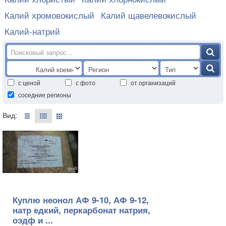
Калий хромовокислый
Калий щавелевокислый
Калий-натрий
с ценой
с фото
от организаций
соседние регионы
Вид:
Куплю неонол АФ 9-10, АФ 9-12,
натр едкий, перкарбонат натрия,
оэдф и ...